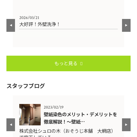
2026/03/21
202
大好評！外壁洗浄！
外
もっと見る
スタッフブログ
2023/02/19
？
壁紙染色のメリット・デメリットを
徹底解説！～壁紙…
そ
株式会社シュロの木（おそうじ本舗 大網店）
前
で施工している、…
県