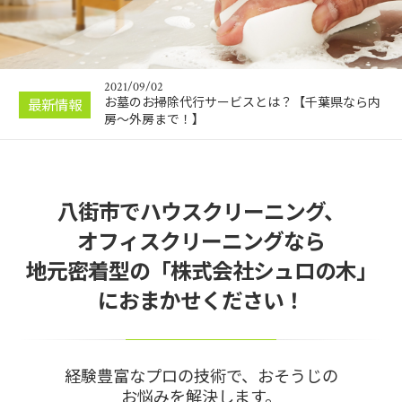
2023/02/19
壁紙染色のメリット・デメリットを徹底解説！～
壁紙張り替えと…
2021/09/02
お墓のお掃除代行サービスとは？【千葉県なら内
最新情報
房～外房まで！】
2021/07/18
エアコンに潜む黒い臭いアイツ
2021/02/02
八街市でハウスクリーニング、
千葉で唯一！外壁ソフト洗浄（外壁ソフトクリー
ニング）とは？
オフィスクリーニングなら
2020/09/02
地元密着型の「株式会社シュロの木」
シュロの木HPはじめました！
におまかせください！
2023/02/19
壁紙染色のメリット・デメリットを徹底解説！～
壁紙張り替えと…
経験豊富なプロの技術で、おそうじの
お悩みを解決します。