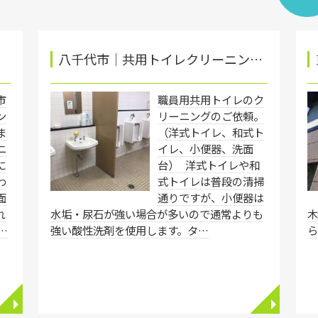
八千代市│共用トイレクリーニン…
市
職員用共用トイレのク
ン
リーニングのご依頼。
ま
（洋式トイレ、和式ト
ニ
イレ、小便器、洗面
に
台） 洋式トイレや和
わ
式トイレは普段の清掃
面
通りですが、小便器は
れ
水垢・尿石が強い場合が多いので通常よりも
…
強い酸性洗剤を使用します。タ…
◥
◥