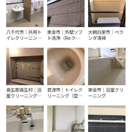
八千代市│共用ト
東金市│外壁ソフ
大網白里市│ベラ
イレクリーニン…
ト洗浄（Re:ク…
ンダ清掃
長生郡長生村│浴
君津市│トイレク
東金市│浴室クリ
室クリーニング…
リーニング（空…
ーニング