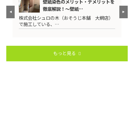
？
壁紙染色のメリット・デメリットを
徹底解説！～壁紙…
そ
株式会社シュロの木（おそうじ本舗 大網店）
前
で施工している、…
県
もっと見る