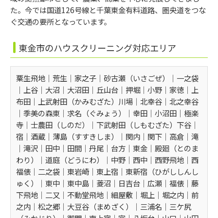
た。今では国道126号線と千葉東金有料道路、圏央道をつな
ぐ交通の要所となっています。
東金市のハウスクリーニング対応エリア
粟生飛地│荒生│家之子│砂古瀬（いさごぜ）│一之袋
│上谷│大沼│大沼田│丘山台│押堀│小野│家徳│上
布田│上武射田（かみむざた）川場│北幸谷│北之幸谷
│季美の森東│求名（ぐみょう）│幸田│小沼田│極楽
寺│士農田（しのだ）│下武射田（しもむざた）下谷│
宿│酒蔵│薄島（すすきしま）│関内│関下│高倉│滝
│滝沢│田中│田間│丹尾│台方│東金│殿廻（とのま
わり）│道庭（どうにわ）│中野│西中│西野飛地│西
福俵│二之袋│東岩崎│東上宿│東新宿（ひがししんし
ゅく）│東中│東中島│菱沼│日吉台│広瀬│福俵│藤
下飛地│二又│不動堂飛地│細屋敷│堀上│堀之内│前
之内│松之郷│大豆谷（まめざく）│三浦名│三ケ尻