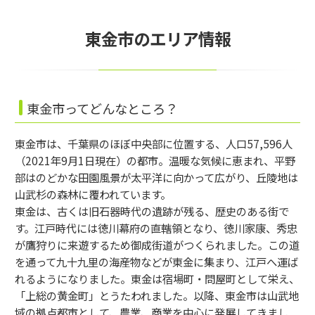
東金市のエリア情報
東金市ってどんなところ？
東金市は、千葉県のほぼ中央部に位置する、人口57,596人
（2021年9月1日現在）の都市。温暖な気候に恵まれ、平野
部はのどかな田園風景が太平洋に向かって広がり、丘陵地は
山武杉の森林に覆われています。
東金は、古くは旧石器時代の遺跡が残る、歴史のある街で
す。江戸時代には徳川幕府の直轄領となり、徳川家康、秀忠
が鷹狩りに来遊するため御成街道がつくられました。この道
を通って九十九里の海産物などが東金に集まり、江戸へ運ば
れるようになりました。東金は宿場町・問屋町として栄え、
「上総の黄金町」とうたわれました。以降、東金市は山武地
域の拠点都市として、農業、商業を中心に発展してきまし