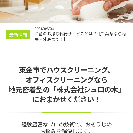
2023/02/19
壁紙染色のメリット・デメリットを徹底解説！～
壁紙張り替えと…
2021/09/02
お墓のお掃除代行サービスとは？【千葉県なら内
最新情報
房～外房まで！】
2021/07/18
エアコンに潜む黒い臭いアイツ
2021/02/02
東金市でハウスクリーニング、
千葉で唯一！外壁ソフト洗浄（外壁ソフトクリー
ニング）とは？
オフィスクリーニングなら
2020/09/02
地元密着型の「株式会社シュロの木」
シュロの木HPはじめました！
におまかせください！
2023/02/19
壁紙染色のメリット・デメリットを徹底解説！～
壁紙張り替えと…
経験豊富なプロの技術で、おそうじの
お悩みを解決します。