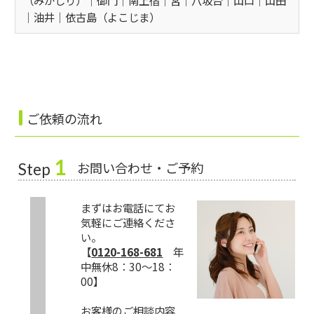
（みかじり）│御門│南上宿│宮│八坂台│山口│山田
│油井│依古島（よこじま）
ご依頼の流れ
1
お問い合わせ・ご予約
Step
まずはお電話にてお
気軽にご連絡くださ
い。
【
0120-168-681
年
中無休8：30～18：
00】
お客様のご相談内容