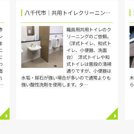
八千代市│共用トイレクリーニン…
市
職員用共用トイレのク
ン
リーニングのご依頼。
ま
（洋式トイレ、和式ト
ニ
イレ、小便器、洗面
に
台） 洋式トイレや和
わ
式トイレは普段の清掃
面
通りですが、小便器は
れ
水垢・尿石が強い場合が多いので通常よりも
…
強い酸性洗剤を使用します。タ…
◥
◥