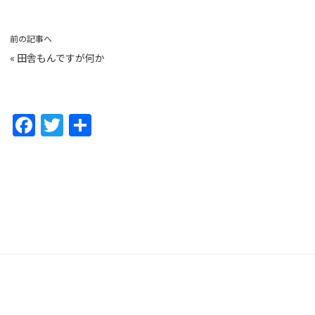
前の記事へ
«
田舎もんですが何か
F
T
共
a
w
有
c
itt
e
er
b
o
o
k