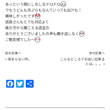
あっという間にしなしなドロドロ
でもうどんも天ぷらもなんていっても出汁も！
美味しかったです
店員さんもとても対応よく
奥の方から聞こえる店主の
ありがとうございましたの声も聞き逃しなく
ご馳走様でした〜
前の記事へ
次の記事へ
«
収まらない件。
こんなところでお会い出来る
とは。。。
»
F
T
共
a
w
有
c
itt
e
er