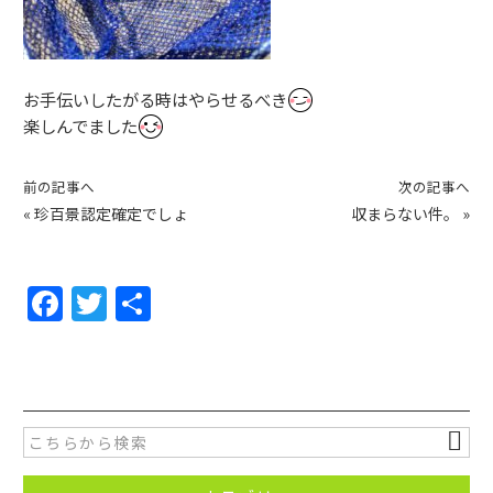
お手伝いしたがる時はやらせるべき
楽しんでました
前の記事へ
次の記事へ
«
珍百景認定確定でしょ
収まらない件。
»
F
T
共
a
w
有
c
itt
e
er
b
o