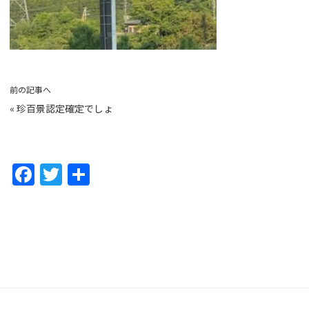
前の記事へ
«
珍百景認定確定でしょ
F
T
共
a
w
有
c
itt
e
er
b
o
o