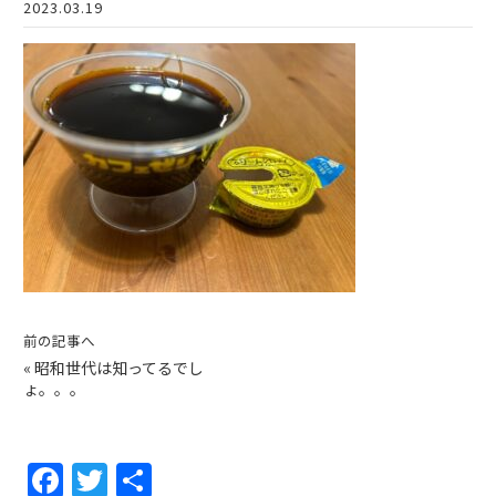
2023.03.19
前の記事へ
«
昭和世代は知ってるでし
ょ。。。
F
T
共