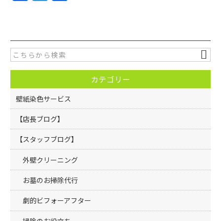
a
w
有
c
itt
e
er
b
o
カテゴリー
o
k
壁紙染色サービス
【店長ブログ】
【スタッフブログ】
外壁クリーニング
お墓のお掃除代行
劇的ビフォーアフター
掃除のお役立ち