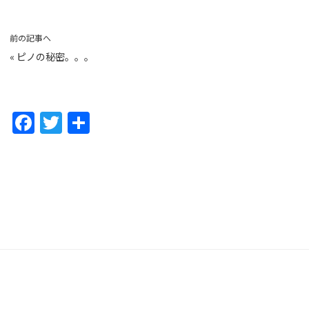
前の記事へ
«
ピノの秘密。。。
F
T
共
a
w
有
c
itt
e
er
b
o
o
k