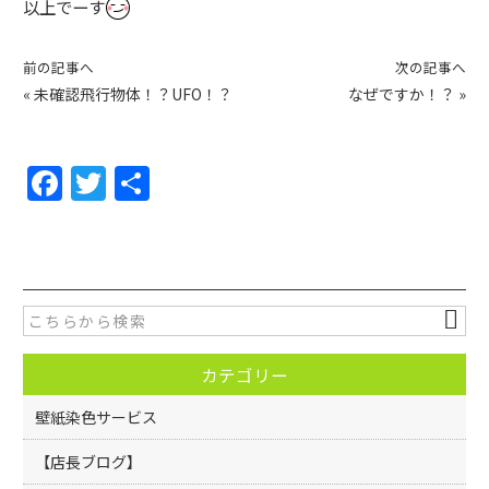
以上でーす
前の記事へ
次の記事へ
«
未確認飛行物体！？UFO！？
なぜですか！？
»
F
T
共
a
w
有
c
itt
e
er
b
o
カテゴリー
o
k
壁紙染色サービス
【店長ブログ】