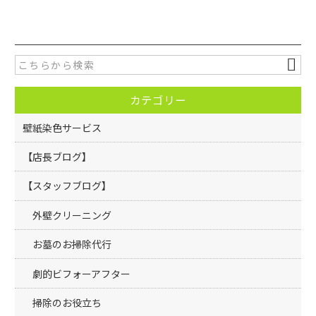
c
itt
e
er
b
o
カテゴリー
o
k
壁紙染色サービス
【店長ブログ】
【スタッフブログ】
外壁クリーニング
お墓のお掃除代行
劇的ビフォーアフター
掃除のお役立ち