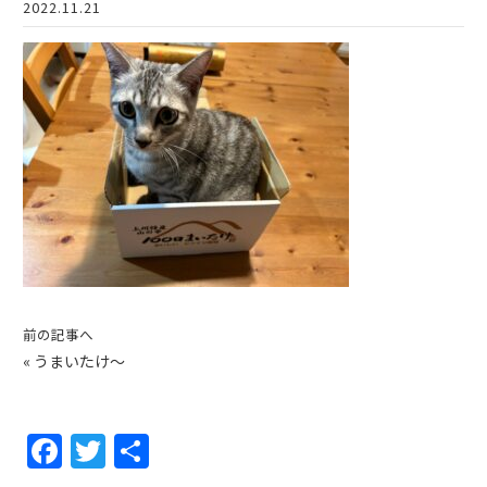
2022.11.21
前の記事へ
«
うまいたけ〜
F
T
共
a
w
有