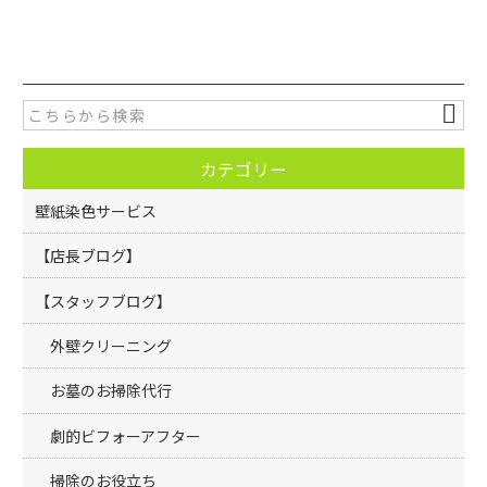
a
w
有
c
itt
e
er
b
o
カテゴリー
o
k
壁紙染色サービス
【店長ブログ】
【スタッフブログ】
外壁クリーニング
お墓のお掃除代行
劇的ビフォーアフター
掃除のお役立ち