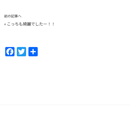
前の記事へ
«
こっちも綺麗でしたー！！
F
T
共
a
w
有
c
itt
e
er
b
o
o
k