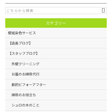
e
er
b
o
カテゴリー
o
k
壁紙染色サービス
【店長ブログ】
【スタッフブログ】
外壁クリーニング
お墓のお掃除代行
劇的ビフォーアフター
掃除のお役立ち
シュロの木のこと