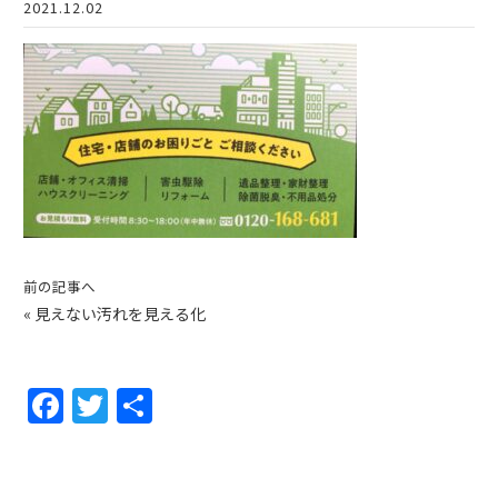
2021.12.02
前の記事へ
«
見えない汚れを見える化
F
T
共
a
w
有
c
itt