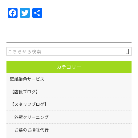
F
T
共
a
w
有
c
itt
e
er
b
o
カテゴリー
o
k
壁紙染色サービス
【店長ブログ】
【スタッフブログ】
外壁クリーニング
お墓のお掃除代行