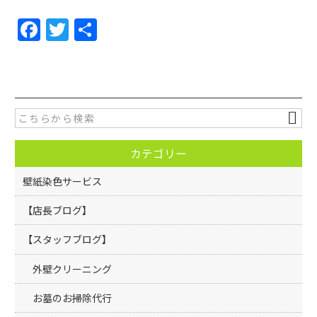
F
T
共
a
w
有
c
itt
e
er
b
o
カテゴリー
o
k
壁紙染色サービス
【店長ブログ】
【スタッフブログ】
外壁クリーニング
お墓のお掃除代行