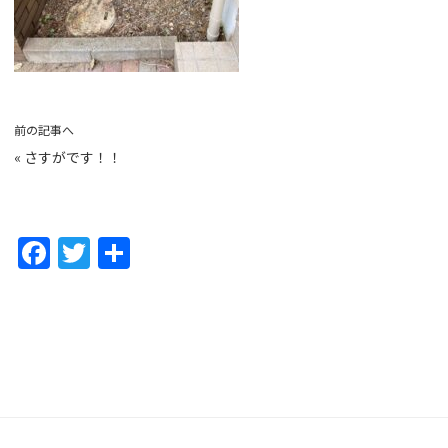
前の記事へ
«
さすがです！！
F
T
共
a
w
有
c
itt
e
er
b
o
o