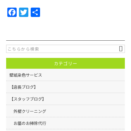
F
T
共
a
w
有
c
itt
e
er
b
o
カテゴリー
o
k
壁紙染色サービス
【店長ブログ】
【スタッフブログ】
外壁クリーニング
お墓のお掃除代行