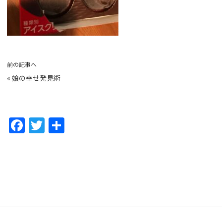
前の記事へ
«
娘の幸せ発見術
F
T
共
a
w
有
c
itt
e
er
b
o
o