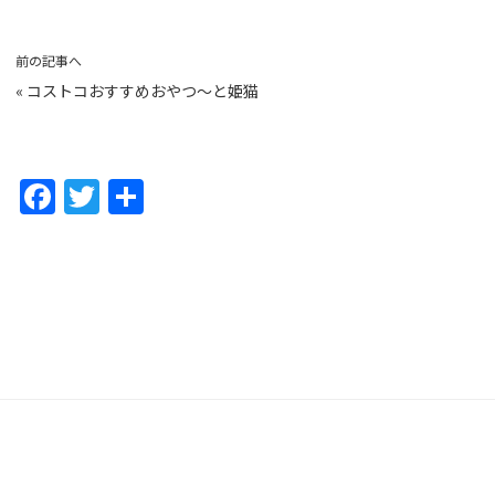
前の記事へ
«
コストコおすすめおやつ〜と姫猫
F
T
共
a
w
有
c
itt
e
er
b
o
o
k