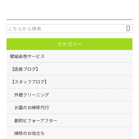
c
itt
e
er
b
o
カテゴリー
o
k
壁紙染色サービス
【店長ブログ】
【スタッフブログ】
外壁クリーニング
お墓のお掃除代行
劇的ビフォーアフター
掃除のお役立ち