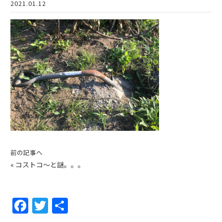
2021.01.12
前の記事へ
«
コストコ〜と謎。。。
F
T
共
a
w
有