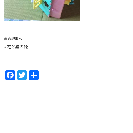
前の記事へ
«
花と猫の姫
F
T
共
a
w
有
c
itt
e
er
b
o
o