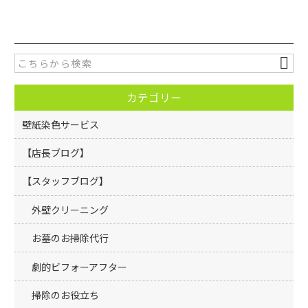
c
itt
e
er
b
o
カテゴリー
o
k
壁紙染色サービス
【店長ブログ】
【スタッフブログ】
外壁クリーニング
お墓のお掃除代行
劇的ビフォーアフター
掃除のお役立ち