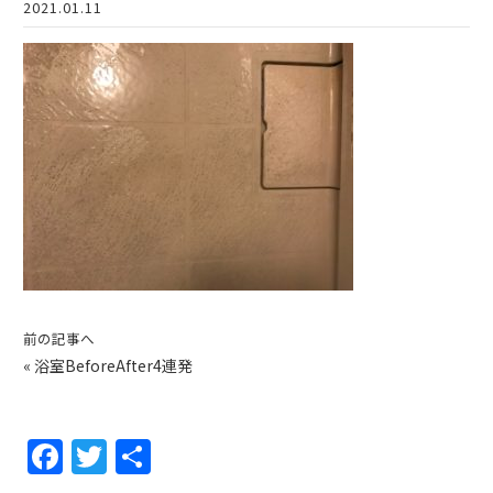
2021.01.11
前の記事へ
«
浴室BeforeAfter4連発
F
T
共
a
w
有