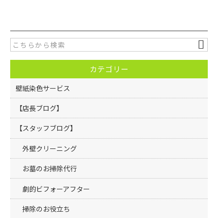
c
itt
e
er
b
o
カテゴリー
o
k
壁紙染色サービス
【店長ブログ】
【スタッフブログ】
外壁クリーニング
お墓のお掃除代行
劇的ビフォーアフター
掃除のお役立ち