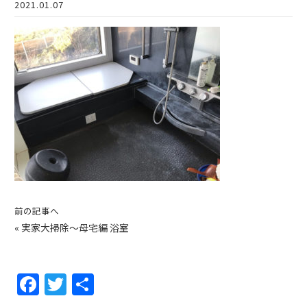
2021.01.07
前の記事へ
«
実家大掃除〜母宅編 浴室
F
T
共
a
w
有