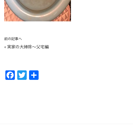
前の記事へ
«
実家の大掃除〜父宅編
F
T
共
a
w
有
c
itt
e
er
b
o
o