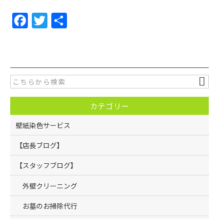
F
T
共
a
w
有
c
itt
e
er
b
o
カテゴリー
o
k
壁紙染色サービス
【店長ブログ】
【スタッフブログ】
外壁クリーニング
お墓のお掃除代行