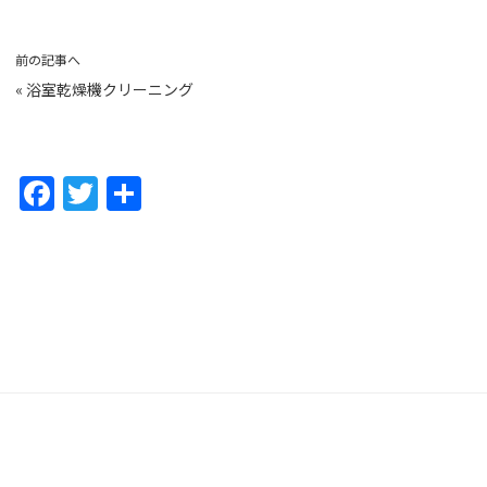
前の記事へ
«
浴室乾燥機クリーニング
F
T
共
a
w
有
c
itt
e
er
b
o
o
k