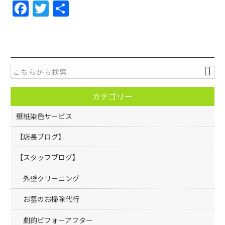
F
T
共
a
w
有
c
itt
e
er
b
o
カテゴリー
o
k
壁紙染色サービス
【店長ブログ】
【スタッフブログ】
外壁クリーニング
お墓のお掃除代行
劇的ビフォーアフター