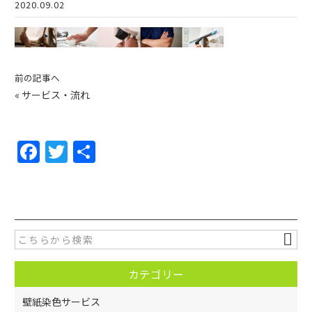
2020.09.02
前の記事へ
«
サービス・流れ
F
T
共
a
w
有
c
itt
e
er
b
o
カテゴリー
o
k
壁紙染色サービス