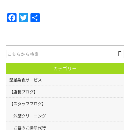
F
T
共
a
w
有
c
itt
e
er
b
o
カテゴリー
o
k
壁紙染色サービス
【店長ブログ】
【スタッフブログ】
外壁クリーニング
お墓のお掃除代行